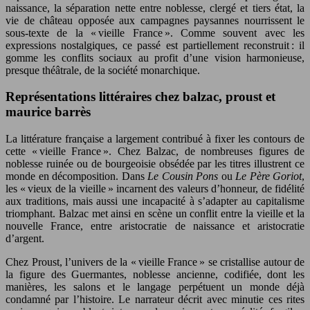
naissance, la séparation nette entre noblesse, clergé et tiers état, la
vie de château opposée aux campagnes paysannes nourrissent le
sous-texte de la « vieille France ». Comme souvent avec les
expressions nostalgiques, ce passé est partiellement reconstruit : il
gomme les conflits sociaux au profit d’une vision harmonieuse,
presque théâtrale, de la société monarchique.
Représentations littéraires chez balzac, proust et
maurice barrès
La littérature française a largement contribué à fixer les contours de
cette « vieille France ». Chez Balzac, de nombreuses figures de
noblesse ruinée ou de bourgeoisie obsédée par les titres illustrent ce
monde en décomposition. Dans
Le Cousin Pons
ou
Le Père Goriot
,
les « vieux de la vieille » incarnent des valeurs d’honneur, de fidélité
aux traditions, mais aussi une incapacité à s’adapter au capitalisme
triomphant. Balzac met ainsi en scène un conflit entre la vieille et la
nouvelle France, entre aristocratie de naissance et aristocratie
d’argent.
Chez Proust, l’univers de la « vieille France » se cristallise autour de
la figure des Guermantes, noblesse ancienne, codifiée, dont les
manières, les salons et le langage perpétuent un monde déjà
condamné par l’histoire. Le narrateur décrit avec minutie ces rites