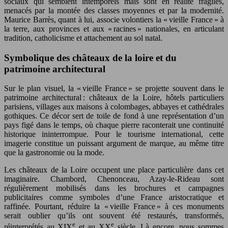
sociaux qui semblent intemporels mais sont en réalité fragiles,
menacés par la montée des classes moyennes et par la modernité.
Maurice Barrès, quant à lui, associe volontiers la « vieille France » à
la terre, aux provinces et aux « racines » nationales, en articulant
tradition, catholicisme et attachement au sol natal.
Symbolique des châteaux de la loire et du
patrimoine architectural
Sur le plan visuel, la « vieille France » se projette souvent dans le
patrimoine architectural : châteaux de la Loire, hôtels particuliers
parisiens, villages aux maisons à colombages, abbayes et cathédrales
gothiques. Ce décor sert de toile de fond à une représentation d’un
pays figé dans le temps, où chaque pierre raconterait une continuité
historique ininterrompue. Pour le tourisme international, cette
imagerie constitue un puissant argument de marque, au même titre
que la gastronomie ou la mode.
Les châteaux de la Loire occupent une place particulière dans cet
imaginaire. Chambord, Chenonceau, Azay-le-Rideau sont
régulièrement mobilisés dans les brochures et campagnes
publicitaires comme symboles d’une France aristocratique et
raffinée. Pourtant, réduire la « vieille France » à ces monuments
serait oublier qu’ils ont souvent été restaurés, transformés,
e
e
réinterprétés au XIX
et au XX
siècle. Là encore, nous sommes