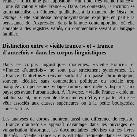
France » fonctionne par apposition : « un hôtel très vieille France »,
« une éducation vieille France ». Dans ces contextes, la locution se
grammaticalise en étiquette qualitative, à la manière de
kitsch
ou
vintage
. Cette souplesse morphosyntaxique explique en partie la
persistance de l’expression dans la langue contemporaine, où elle
s’adapte à des registres variés, du commentaire savant au langage
familier.
Distinction entre « vieille france » et « france
d’autrefois » dans les corpus linguistiques
Dans les corpus linguistiques modernes, « vieille France » et
« France d’autrefois » ne sont pas strictement synonymes. La
« France d’autrefois » renvoie surtout à un passé chronologique,
souvent idéalisé, sans connotation politique ou sociale trop
marquée : on pense aux villages ruraux, aux métiers disparus, aux
paysages avant l’urbanisation. À l’inverse, « vieille France » cible un
habitus social, un ensemble de manières d’être, de parler et de se
vêtir associés aux classes supérieures ou à la petite bourgeoisie
conservatrice.
Les analyses de corpus montrent aussi une différence de registre.
« France d’autrefois » apparaît davantage dans les ouvrages de
vulgarisation historique, les documentaires télévisés ou les livres
illustrés. « Vieille France », elle, est plus fréquente dans les textes