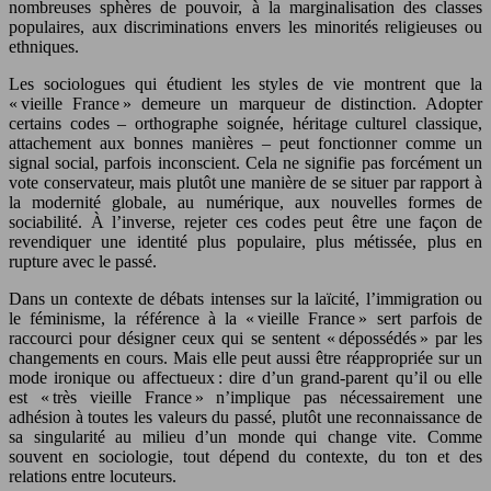
nombreuses sphères de pouvoir, à la marginalisation des classes
populaires, aux discriminations envers les minorités religieuses ou
ethniques.
Les sociologues qui étudient les styles de vie montrent que la
« vieille France » demeure un marqueur de distinction. Adopter
certains codes – orthographe soignée, héritage culturel classique,
attachement aux bonnes manières – peut fonctionner comme un
signal social, parfois inconscient. Cela ne signifie pas forcément un
vote conservateur, mais plutôt une manière de se situer par rapport à
la modernité globale, au numérique, aux nouvelles formes de
sociabilité. À l’inverse, rejeter ces codes peut être une façon de
revendiquer une identité plus populaire, plus métissée, plus en
rupture avec le passé.
Dans un contexte de débats intenses sur la laïcité, l’immigration ou
le féminisme, la référence à la « vieille France » sert parfois de
raccourci pour désigner ceux qui se sentent « dépossédés » par les
changements en cours. Mais elle peut aussi être réappropriée sur un
mode ironique ou affectueux : dire d’un grand-parent qu’il ou elle
est « très vieille France » n’implique pas nécessairement une
adhésion à toutes les valeurs du passé, plutôt une reconnaissance de
sa singularité au milieu d’un monde qui change vite. Comme
souvent en sociologie, tout dépend du contexte, du ton et des
relations entre locuteurs.