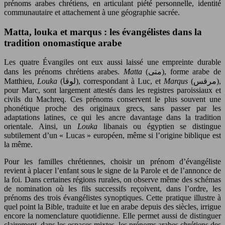
prénoms arabes chrétiens, en articulant piété personnelle, identité
communautaire et attachement à une géographie sacrée.
Matta, louka et marqus : les évangélistes dans la
tradition onomastique arabe
Les quatre Évangiles ont eux aussi laissé une empreinte durable
dans les prénoms chrétiens arabes.
Matta
(متى), forme arabe de
Matthieu,
Louka
(لوقا), correspondant à Luc, et
Marqus
(مرقس),
pour Marc, sont largement attestés dans les registres paroissiaux et
civils du Machreq. Ces prénoms conservent le plus souvent une
phonétique proche des originaux grecs, sans passer par les
adaptations latines, ce qui les ancre davantage dans la tradition
orientale. Ainsi, un
Louka
libanais ou égyptien se distingue
subtilement d’un « Lucas » européen, même si l’origine biblique est
la même.
Pour les familles chrétiennes, choisir un prénom d’évangéliste
revient à placer l’enfant sous le signe de la Parole et de l’annonce de
la foi. Dans certaines régions rurales, on observe même des schémas
de nomination où les fils successifs reçoivent, dans l’ordre, les
prénoms des trois évangélistes synoptiques. Cette pratique illustre à
quel point la Bible, traduite et lue en arabe depuis des siècles, irrigue
encore la nomenclature quotidienne. Elle permet aussi de distinguer
clairement, dans les espaces mixtes, les prénoms arabes chrétiens des