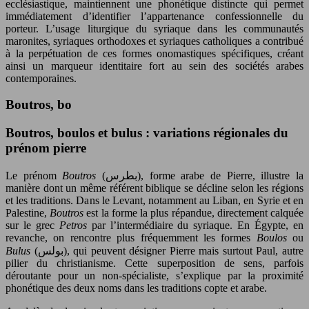
ecclésiastique, maintiennent une phonétique distincte qui permet
immédiatement d’identifier l’appartenance confessionnelle du
porteur. L’usage liturgique du syriaque dans les communautés
maronites, syriaques orthodoxes et syriaques catholiques a contribué
à la perpétuation de ces formes onomastiques spécifiques, créant
ainsi un marqueur identitaire fort au sein des sociétés arabes
contemporaines.
Boutros, bo
Boutros, boulos et bulus : variations régionales du
prénom pierre
Le prénom
Boutros
(بطرس), forme arabe de Pierre, illustre la
manière dont un même référent biblique se décline selon les régions
et les traditions. Dans le Levant, notamment au Liban, en Syrie et en
Palestine,
Boutros
est la forme la plus répandue, directement calquée
sur le grec
Petros
par l’intermédiaire du syriaque. En Égypte, en
revanche, on rencontre plus fréquemment les formes
Boulos
ou
Bulus
(بولس), qui peuvent désigner Pierre mais surtout Paul, autre
pilier du christianisme. Cette superposition de sens, parfois
déroutante pour un non-spécialiste, s’explique par la proximité
phonétique des deux noms dans les traditions copte et arabe.