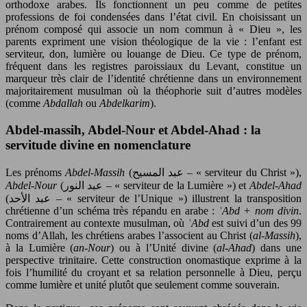
orthodoxe arabes. Ils fonctionnent un peu comme de petites
professions de foi condensées dans l’état civil. En choisissant un
prénom composé qui associe un nom commun à « Dieu », les
parents expriment une vision théologique de la vie : l’enfant est
serviteur, don, lumière ou louange de Dieu. Ce type de prénom,
fréquent dans les registres paroissiaux du Levant, constitue un
marqueur très clair de l’identité chrétienne dans un environnement
majoritairement musulman où la théophorie suit d’autres modèles
(comme
Abdallah
ou
Abdelkarim
).
Abdel-massih, Abdel-Nour et Abdel-Ahad : la
servitude divine en nomenclature
Les prénoms
Abdel-Massih
(عبد المسيح – « serviteur du Christ »),
Abdel-Nour
(عبد النور – « serviteur de la Lumière ») et
Abdel-Ahad
(عبد الأحد – « serviteur de l’Unique ») illustrent la transposition
chrétienne d’un schéma très répandu en arabe :
ʿAbd + nom divin
.
Contrairement au contexte musulman, où
ʿAbd
est suivi d’un des 99
noms d’Allah, les chrétiens arabes l’associent au Christ (
al-Massih
),
à la Lumière (
an-Nour
) ou à l’Unité divine (
al-Ahad
) dans une
perspective trinitaire. Cette construction onomastique exprime à la
fois l’humilité du croyant et sa relation personnelle à Dieu, perçu
comme lumière et unité plutôt que seulement comme souverain.