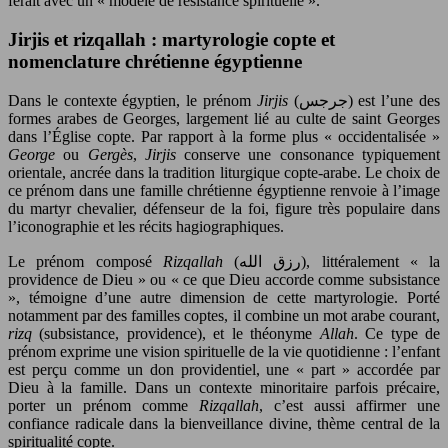
ferait avec un « modèle de résistance spirituelle ».
Jirjis et rizqallah : martyrologie copte et
nomenclature chrétienne égyptienne
Dans le contexte égyptien, le prénom
Jirjis
(جرجس) est l’une des
formes arabes de Georges, largement lié au culte de saint Georges
dans l’Église copte. Par rapport à la forme plus « occidentalisée »
George
ou
Gergès
,
Jirjis
conserve une consonance typiquement
orientale, ancrée dans la tradition liturgique copte-arabe. Le choix de
ce prénom dans une famille chrétienne égyptienne renvoie à l’image
du martyr chevalier, défenseur de la foi, figure très populaire dans
l’iconographie et les récits hagiographiques.
Le prénom composé
Rizqallah
(رزق الله), littéralement « la
providence de Dieu » ou « ce que Dieu accorde comme subsistance
», témoigne d’une autre dimension de cette martyrologie. Porté
notamment par des familles coptes, il combine un mot arabe courant,
rizq
(subsistance, providence), et le théonyme
Allah
. Ce type de
prénom exprime une vision spirituelle de la vie quotidienne : l’enfant
est perçu comme un don providentiel, une « part » accordée par
Dieu à la famille. Dans un contexte minoritaire parfois précaire,
porter un prénom comme
Rizqallah
, c’est aussi affirmer une
confiance radicale dans la bienveillance divine, thème central de la
spiritualité copte.