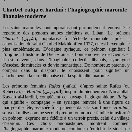
Charbel, rafqa et hardini : l’hagiographie maronite
libanaise moderne
Les saints maronites contemporains ont profondément renouvelé le
répertoire des prénoms arabes chrétiens au Liban. Le prénom
Charbel
(شربل), popularisé à l’échelle mondiale après la
canonisation de saint Charbel Makhlouf en 1977, en est l’exemple le
plus emblématique. D’origine syriaque, ce prénom signifiait à
l’origine « l’histoire de Dieu » ou « la bonne nouvelle de Dieu », et
il est devenu, dans l’imaginaire collectif libanais, synonyme
d’ascèse, de miracles et de vie monastique. De nombreux parents, y
compris dans la diaspora, le choisissent pour signifier un
attachement à la terre libanaise et à la spiritualité maronite.
Les prénoms féminins
Rafqa
(رafka), d’après sainte Rafqa (ou
Rebecca), et
Hardini
(الحرديني), inspiré du bienheureux Nimatullah
Kassab al-Hardini, complètent ce paysage hagiographique.
Rafqa
,
qui signifie « compagne » en syriaque, renvoie à une figure de
martyre discrète, associée à la patience dans la souffrance.
Hardini
,
souvent utilisé comme second prénom ou nom de famille transformé
en prénom, exprime une fidélité à un terroir précis, celui du village
d’Hardin. Ces choix onomastiques montrent comment
l’hagiographie maronite moderne continue d’enrichir le stock de