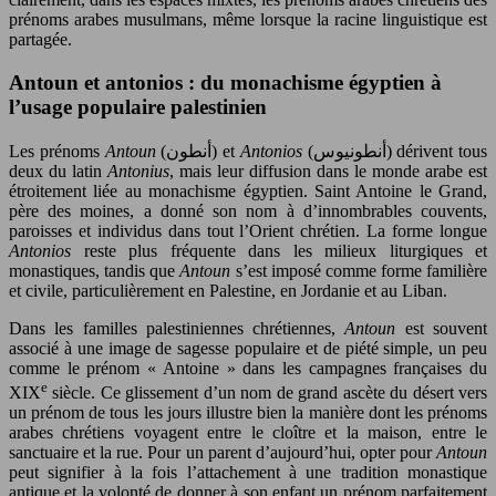
prénoms arabes musulmans, même lorsque la racine linguistique est
partagée.
Antoun et antonios : du monachisme égyptien à
l’usage populaire palestinien
Les prénoms
Antoun
(أنطون) et
Antonios
(أنطونيوس) dérivent tous
deux du latin
Antonius
, mais leur diffusion dans le monde arabe est
étroitement liée au monachisme égyptien. Saint Antoine le Grand,
père des moines, a donné son nom à d’innombrables couvents,
paroisses et individus dans tout l’Orient chrétien. La forme longue
Antonios
reste plus fréquente dans les milieux liturgiques et
monastiques, tandis que
Antoun
s’est imposé comme forme familière
et civile, particulièrement en Palestine, en Jordanie et au Liban.
Dans les familles palestiniennes chrétiennes,
Antoun
est souvent
associé à une image de sagesse populaire et de piété simple, un peu
comme le prénom « Antoine » dans les campagnes françaises du
e
XIX
siècle. Ce glissement d’un nom de grand ascète du désert vers
un prénom de tous les jours illustre bien la manière dont les prénoms
arabes chrétiens voyagent entre le cloître et la maison, entre le
sanctuaire et la rue. Pour un parent d’aujourd’hui, opter pour
Antoun
peut signifier à la fois l’attachement à une tradition monastique
antique et la volonté de donner à son enfant un prénom parfaitement