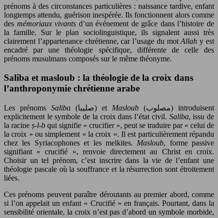
prénoms à des circonstances particulières : naissance tardive, enfant
longtemps attendu, guérison inespérée. Ils fonctionnent alors comme
des
mémoriaux vivants
d’un événement de grâce dans l’histoire de
la famille. Sur le plan sociolinguistique, ils signalent aussi très
clairement l’appartenance chrétienne, car l’usage du mot
Allah
y est
encadré par une théologie spécifique, différente de celle des
prénoms musulmans composés sur le même théonyme.
Saliba et masloub : la théologie de la croix dans
l’anthroponymie chrétienne arabe
Les prénoms
Saliba
(صليبا) et
Masloub
(مصلوب) introduisent
explicitement le symbole de la croix dans l’état civil.
Saliba
, issu de
la racine
ṣ-l-b
qui signifie « crucifier », peut se traduire par « celui de
la croix » ou simplement « la croix ». Il est particulièrement répandu
chez les Syriacophones et les melkites.
Masloub
, forme passive
signifiant « crucifié », renvoie directement au Christ en croix.
Choisir un tel prénom, c’est inscrire dans la vie de l’enfant une
théologie pascale où la souffrance et la résurrection sont étroitement
liées.
Ces prénoms peuvent paraître déroutants au premier abord, comme
si l’on appelait un enfant « Crucifié » en français. Pourtant, dans la
sensibilité orientale, la croix n’est pas d’abord un symbole morbide,