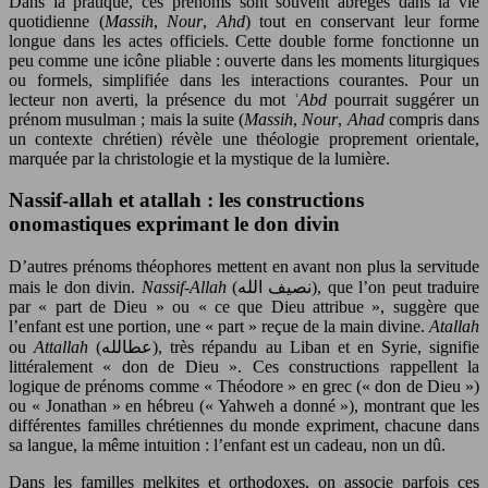
Dans la pratique, ces prénoms sont souvent abrégés dans la vie
quotidienne (
Massih
,
Nour
,
Ahd
) tout en conservant leur forme
longue dans les actes officiels. Cette double forme fonctionne un
peu comme une icône pliable : ouverte dans les moments liturgiques
ou formels, simplifiée dans les interactions courantes. Pour un
lecteur non averti, la présence du mot
ʿAbd
pourrait suggérer un
prénom musulman ; mais la suite (
Massih
,
Nour
,
Ahad
compris dans
un contexte chrétien) révèle une théologie proprement orientale,
marquée par la christologie et la mystique de la lumière.
Nassif-allah et atallah : les constructions
onomastiques exprimant le don divin
D’autres prénoms théophores mettent en avant non plus la servitude
mais le don divin.
Nassif-Allah
(نصيف الله), que l’on peut traduire
par « part de Dieu » ou « ce que Dieu attribue », suggère que
l’enfant est une portion, une « part » reçue de la main divine.
Atallah
ou
Attallah
(عطالله), très répandu au Liban et en Syrie, signifie
littéralement « don de Dieu ». Ces constructions rappellent la
logique de prénoms comme « Théodore » en grec (« don de Dieu »)
ou « Jonathan » en hébreu (« Yahweh a donné »), montrant que les
différentes familles chrétiennes du monde expriment, chacune dans
sa langue, la même intuition : l’enfant est un cadeau, non un dû.
Dans les familles melkites et orthodoxes, on associe parfois ces