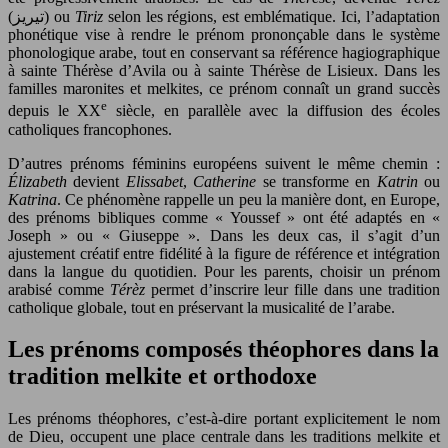
(تيريز) ou
Tiriz
selon les régions, est emblématique. Ici, l’adaptation
phonétique vise à rendre le prénom prononçable dans le système
phonologique arabe, tout en conservant sa référence hagiographique
à sainte Thérèse d’Avila ou à sainte Thérèse de Lisieux. Dans les
familles maronites et melkites, ce prénom connaît un grand succès
e
depuis le XX
siècle, en parallèle avec la diffusion des écoles
catholiques francophones.
D’autres prénoms féminins européens suivent le même chemin :
Élizabeth
devient
Elissabet
,
Catherine
se transforme en
Katrin
ou
Katrina
. Ce phénomène rappelle un peu la manière dont, en Europe,
des prénoms bibliques comme « Youssef » ont été adaptés en «
Joseph » ou « Giuseppe ». Dans les deux cas, il s’agit d’un
ajustement créatif entre fidélité à la figure de référence et intégration
dans la langue du quotidien. Pour les parents, choisir un prénom
arabisé comme
Térèz
permet d’inscrire leur fille dans une tradition
catholique globale, tout en préservant la musicalité de l’arabe.
Les prénoms composés théophores dans la
tradition melkite et orthodoxe
Les prénoms théophores, c’est-à-dire portant explicitement le nom
de Dieu, occupent une place centrale dans les traditions melkite et