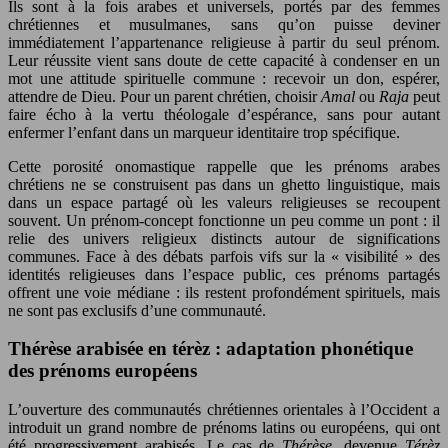
Ils sont à la fois arabes et universels, portés par des femmes
chrétiennes et musulmanes, sans qu’on puisse deviner
immédiatement l’appartenance religieuse à partir du seul prénom.
Leur réussite vient sans doute de cette capacité à condenser en un
mot une attitude spirituelle commune : recevoir un don, espérer,
attendre de Dieu. Pour un parent chrétien, choisir
Amal
ou
Raja
peut
faire écho à la vertu théologale d’espérance, sans pour autant
enfermer l’enfant dans un marqueur identitaire trop spécifique.
Cette porosité onomastique rappelle que les prénoms arabes
chrétiens ne se construisent pas dans un ghetto linguistique, mais
dans un espace partagé où les valeurs religieuses se recoupent
souvent. Un prénom-concept fonctionne un peu comme un pont : il
relie des univers religieux distincts autour de significations
communes. Face à des débats parfois vifs sur la « visibilité » des
identités religieuses dans l’espace public, ces prénoms partagés
offrent une voie médiane : ils restent profondément spirituels, mais
ne sont pas exclusifs d’une communauté.
Thérèse arabisée en térèz : adaptation phonétique
des prénoms européens
L’ouverture des communautés chrétiennes orientales à l’Occident a
introduit un grand nombre de prénoms latins ou européens, qui ont
été progressivement arabisés. Le cas de
Thérèse
, devenue
Térèz