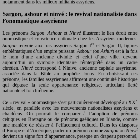
notamment dans les milieux militants assyriens.
Sargon, ashour et ninvé : le revival nationaliste dans
l’onomastique assyrienne
Les prénoms
Sargon
,
Ashour
et
Ninvé
illustrent le lien étroit entre
onomastique et conscience nationale chez les Assyriens modernes.
er
Sargon
renvoie aux rois assyriens Sargon I
et Sargon II, figures
emblématiques d’un empire puissant.
Ashour
(ou
Ashur
) est à la fois
le nom d’une ancienne divinité et celui d’une ville, devenu
aujourd’hui un symbole identitaire réinterprété dans un cadre
chrétien.
Ninvé
correspond à Ninive, ancienne capitale assyrienne,
associée dans la Bible au prophète Jonas. En choisissant ces
prénoms, les familles assyriennes affirment une continuité historique
qui dépasse la seule appartenance religieuse, articulant fierté
nationale et foi chrétienne.
e
Ce « revival » onomastique s’est particulièrement développé au XX
siècle, en parallèle avec les mouvements nationalistes assyriens et
chaldéens. On pourrait le comparer à l’adoption de prénoms
celtiques en Bretagne ou de prénoms gaéliques en Irlande, comme
une manière de résister à l’effacement culturel. Dans les diasporas
d’Europe et d’Amérique, porter un prénom comme
Sargon
ou
Ninvé
devient un signe fort d’appartenance, presque un drapeau personnel,