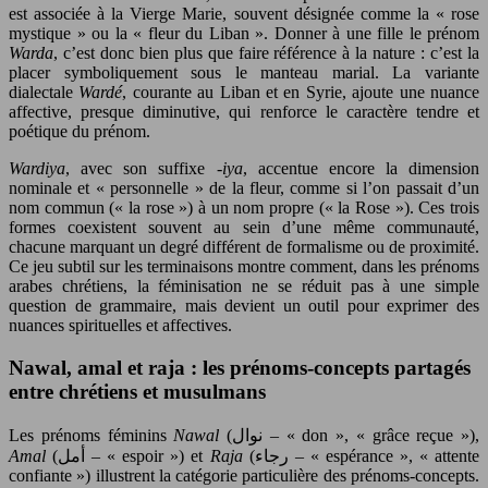
est associée à la Vierge Marie, souvent désignée comme la « rose
mystique » ou la « fleur du Liban ». Donner à une fille le prénom
Warda
, c’est donc bien plus que faire référence à la nature : c’est la
placer symboliquement sous le manteau marial. La variante
dialectale
Wardé
, courante au Liban et en Syrie, ajoute une nuance
affective, presque diminutive, qui renforce le caractère tendre et
poétique du prénom.
Wardiya
, avec son suffixe
-iya
, accentue encore la dimension
nominale et « personnelle » de la fleur, comme si l’on passait d’un
nom commun (« la rose ») à un nom propre (« la Rose »). Ces trois
formes coexistent souvent au sein d’une même communauté,
chacune marquant un degré différent de formalisme ou de proximité.
Ce jeu subtil sur les terminaisons montre comment, dans les prénoms
arabes chrétiens, la féminisation ne se réduit pas à une simple
question de grammaire, mais devient un outil pour exprimer des
nuances spirituelles et affectives.
Nawal, amal et raja : les prénoms-concepts partagés
entre chrétiens et musulmans
Les prénoms féminins
Nawal
(نوال – « don », « grâce reçue »),
Amal
(أمل – « espoir ») et
Raja
(رجاء – « espérance », « attente
confiante ») illustrent la catégorie particulière des prénoms-concepts.