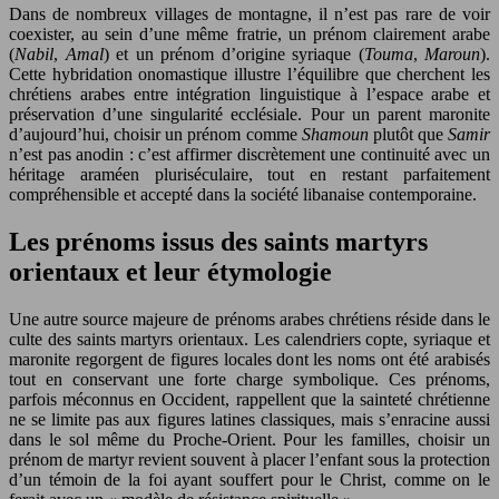
Dans de nombreux villages de montagne, il n’est pas rare de voir
coexister, au sein d’une même fratrie, un prénom clairement arabe
(
Nabil
,
Amal
) et un prénom d’origine syriaque (
Touma
,
Maroun
).
Cette hybridation onomastique illustre l’équilibre que cherchent les
chrétiens arabes entre intégration linguistique à l’espace arabe et
préservation d’une singularité ecclésiale. Pour un parent maronite
d’aujourd’hui, choisir un prénom comme
Shamoun
plutôt que
Samir
n’est pas anodin : c’est affirmer discrètement une continuité avec un
héritage araméen pluriséculaire, tout en restant parfaitement
compréhensible et accepté dans la société libanaise contemporaine.
Les prénoms issus des saints martyrs
orientaux et leur étymologie
Une autre source majeure de prénoms arabes chrétiens réside dans le
culte des saints martyrs orientaux. Les calendriers copte, syriaque et
maronite regorgent de figures locales dont les noms ont été arabisés
tout en conservant une forte charge symbolique. Ces prénoms,
parfois méconnus en Occident, rappellent que la sainteté chrétienne
ne se limite pas aux figures latines classiques, mais s’enracine aussi
dans le sol même du Proche-Orient. Pour les familles, choisir un
prénom de martyr revient souvent à placer l’enfant sous la protection
d’un témoin de la foi ayant souffert pour le Christ, comme on le