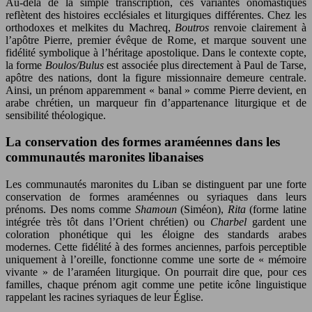
Au-delà de la simple transcription, ces variantes onomastiques
reflètent des histoires ecclésiales et liturgiques différentes. Chez les
orthodoxes et melkites du Machreq,
Boutros
renvoie clairement à
l’apôtre Pierre, premier évêque de Rome, et marque souvent une
fidélité symbolique à l’héritage apostolique. Dans le contexte copte,
la forme
Boulos/Bulus
est associée plus directement à Paul de Tarse,
apôtre des nations, dont la figure missionnaire demeure centrale.
Ainsi, un prénom apparemment « banal » comme Pierre devient, en
arabe chrétien, un marqueur fin d’appartenance liturgique et de
sensibilité théologique.
La conservation des formes araméennes dans les
communautés maronites libanaises
Les communautés maronites du Liban se distinguent par une forte
conservation de formes araméennes ou syriaques dans leurs
prénoms. Des noms comme
Shamoun
(Siméon),
Rita
(forme latine
intégrée très tôt dans l’Orient chrétien) ou
Charbel
gardent une
coloration phonétique qui les éloigne des standards arabes
modernes. Cette fidélité à des formes anciennes, parfois perceptible
uniquement à l’oreille, fonctionne comme une sorte de « mémoire
vivante » de l’araméen liturgique. On pourrait dire que, pour ces
familles, chaque prénom agit comme une petite icône linguistique
rappelant les racines syriaques de leur Église.