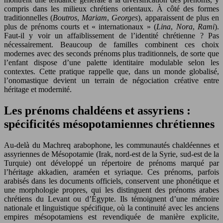
compris dans les milieux chrétiens orientaux. À côté des formes
traditionnelles (
Boutros
,
Mariam
,
Georges
), apparaissent de plus en
plus de prénoms courts et « internationaux » (
Lina
,
Nora
,
Rami
).
Faut-il y voir un affaiblissement de l’identité chrétienne ? Pas
nécessairement. Beaucoup de familles combinent ces choix
modernes avec des seconds prénoms plus traditionnels, de sorte que
l’enfant dispose d’une palette identitaire modulable selon les
contextes. Cette pratique rappelle que, dans un monde globalisé,
l’onomastique devient un terrain de négociation créative entre
héritage et modernité.
Les prénoms chaldéens et assyriens :
spécificités mésopotamiennes chrétiennes
Au-delà du Machreq arabophone, les communautés chaldéennes et
assyriennes de Mésopotamie (Irak, nord-est de la Syrie, sud-est de la
Turquie) ont développé un répertoire de prénoms marqué par
l’héritage akkadien, araméen et syriaque. Ces prénoms, parfois
arabisés dans les documents officiels, conservent une phonétique et
une morphologie propres, qui les distinguent des prénoms arabes
chrétiens du Levant ou d’Égypte. Ils témoignent d’une mémoire
nationale et linguistique spécifique, où la continuité avec les anciens
empires mésopotamiens est revendiquée de manière explicite,