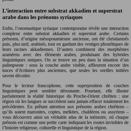
L’interaction entre substrat akkadien et superstrat
arabe dans les prénoms syriaques
Enfin, l’onomastique syriaque contemporaine révèle une interaction
complexe entre substrat akkadien et superstrat arabe. Certains
prénoms, d’origine mésopotamienne ancienne, ont été christianisés
puis, plus tard, arabisés, tout en gardant des vestiges phonétiques de
leurs racines akkadiennes. D’autres combinent des morphèmes
araméens avec des éléments arabes, produisant des hybrides
linguistiques uniques. On se trouve un peu dans la situation d’un
palimpseste : sous la couche arabe visible, affleurent encore des
traces d’écritures plus anciennes, que seules les oreilles initiées
savent décoder.
Pour le lecteur francophone, cette superposition de couches
linguistiques peut sembler déroutante. Pourtant, elle illustre
parfaitement la réalité historique du Proche-Orient chrétien : une
région où les langues se succèdent sans jamais effacer totalement les
précédentes. En prêtant attention aux prénoms arabes chrétiens –
qu’ils soient maronites, coptes, melkites, chaldéens ou assyriens –
vous découvrez ainsi un véritable atlas de la mémoire, où chaque
prénom est comme une petite carte indiquant les routes invisibles de
l’histoire religieuse, culturelle et linguistique de la région.