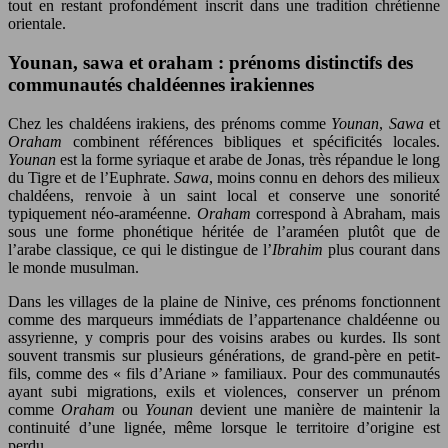
tout en restant profondément inscrit dans une tradition chrétienne
orientale.
Younan, sawa et oraham : prénoms distinctifs des
communautés chaldéennes irakiennes
Chez les chaldéens irakiens, des prénoms comme
Younan
,
Sawa
et
Oraham
combinent références bibliques et spécificités locales.
Younan
est la forme syriaque et arabe de Jonas, très répandue le long
du Tigre et de l’Euphrate.
Sawa
, moins connu en dehors des milieux
chaldéens, renvoie à un saint local et conserve une sonorité
typiquement néo-araméenne.
Oraham
correspond à Abraham, mais
sous une forme phonétique héritée de l’araméen plutôt que de
l’arabe classique, ce qui le distingue de l’
Ibrahim
plus courant dans
le monde musulman.
Dans les villages de la plaine de Ninive, ces prénoms fonctionnent
comme des marqueurs immédiats de l’appartenance chaldéenne ou
assyrienne, y compris pour des voisins arabes ou kurdes. Ils sont
souvent transmis sur plusieurs générations, de grand-père en petit-
fils, comme des « fils d’Ariane » familiaux. Pour des communautés
ayant subi migrations, exils et violences, conserver un prénom
comme
Oraham
ou
Younan
devient une manière de maintenir la
continuité d’une lignée, même lorsque le territoire d’origine est
perdu.