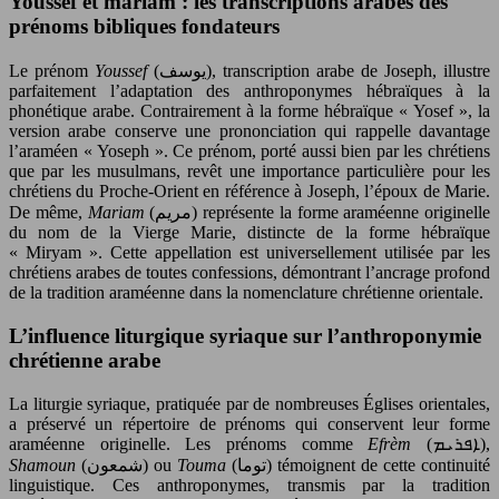
Youssef et mariam : les transcriptions arabes des
prénoms bibliques fondateurs
Le prénom
Youssef
(يوسف), transcription arabe de Joseph, illustre
parfaitement l’adaptation des anthroponymes hébraïques à la
phonétique arabe. Contrairement à la forme hébraïque « Yosef », la
version arabe conserve une prononciation qui rappelle davantage
l’araméen « Yoseph ». Ce prénom, porté aussi bien par les chrétiens
que par les musulmans, revêt une importance particulière pour les
chrétiens du Proche-Orient en référence à Joseph, l’époux de Marie.
De même,
Mariam
(مريم) représente la forme araméenne originelle
du nom de la Vierge Marie, distincte de la forme hébraïque
« Miryam ». Cette appellation est universellement utilisée par les
chrétiens arabes de toutes confessions, démontrant l’ancrage profond
de la tradition araméenne dans la nomenclature chrétienne orientale.
L’influence liturgique syriaque sur l’anthroponymie
chrétienne arabe
La liturgie syriaque, pratiquée par de nombreuses Églises orientales,
a préservé un répertoire de prénoms qui conservent leur forme
araméenne originelle. Les prénoms comme
Efrèm
(ܐܦܪܝܡ),
Shamoun
(شمعون) ou
Touma
(توما) témoignent de cette continuité
linguistique. Ces anthroponymes, transmis par la tradition