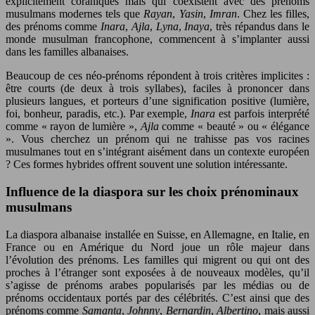
explicitement coraniques mais qui coexistent avec des prénoms
musulmans modernes tels que
Rayan
,
Yasin
,
Imran
. Chez les filles,
des prénoms comme
Inara
,
Ajla
,
Lyna
,
Inaya
, très répandus dans le
monde musulman francophone, commencent à s’implanter aussi
dans les familles albanaises.
Beaucoup de ces néo-prénoms répondent à trois critères implicites :
être courts (de deux à trois syllabes), faciles à prononcer dans
plusieurs langues, et porteurs d’une signification positive (lumière,
foi, bonheur, paradis, etc.). Par exemple,
Inara
est parfois interprété
comme « rayon de lumière »,
Ajla
comme « beauté » ou « élégance
». Vous cherchez un prénom qui ne trahisse pas vos racines
musulmanes tout en s’intégrant aisément dans un contexte européen
? Ces formes hybrides offrent souvent une solution intéressante.
Influence de la diaspora sur les choix prénominaux
musulmans
La diaspora albanaise installée en Suisse, en Allemagne, en Italie, en
France ou en Amérique du Nord joue un rôle majeur dans
l’évolution des prénoms. Les familles qui migrent ou qui ont des
proches à l’étranger sont exposées à de nouveaux modèles, qu’il
s’agisse de prénoms arabes popularisés par les médias ou de
prénoms occidentaux portés par des célébrités. C’est ainsi que des
prénoms comme
Samanta
,
Johnny
,
Bernardin
,
Albertino
, mais aussi