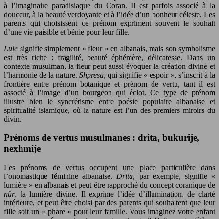
à l’imaginaire paradisiaque du Coran. Il est parfois associé à la
douceur, à la beauté verdoyante et à l’idée d’un bonheur céleste. Les
parents qui choisissent ce prénom expriment souvent le souhait
d’une vie paisible et bénie pour leur fille.
Lule
signifie simplement « fleur » en albanais, mais son symbolisme
est très riche : fragilité, beauté éphémère, délicatesse. Dans un
contexte musulman, la fleur peut aussi évoquer la création divine et
l’harmonie de la nature.
Shpresa
, qui signifie « espoir », s’inscrit à la
frontière entre prénom botanique et prénom de vertu, tant il est
associé à l’image d’un bourgeon qui éclot. Ce type de prénom
illustre bien le syncrétisme entre poésie populaire albanaise et
spiritualité islamique, où la nature est l’un des premiers miroirs du
divin.
Prénoms de vertus musulmanes : drita, bukurije,
nexhmije
Les prénoms de vertus occupent une place particulière dans
l’onomastique féminine albanaise.
Drita
, par exemple, signifie «
lumière » en albanais et peut être rapproché du concept coranique de
nûr
, la lumière divine. Il exprime l’idée d’illumination, de clarté
intérieure, et peut être choisi par des parents qui souhaitent que leur
fille soit un « phare » pour leur famille. Vous imaginez votre enfant