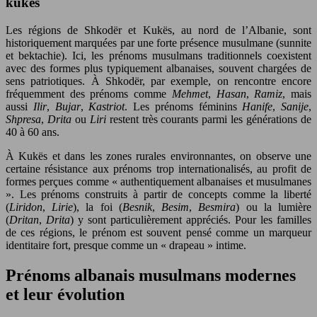
kukës
Les régions de Shkodër et Kukës, au nord de l’Albanie, sont
historiquement marquées par une forte présence musulmane (sunnite
et bektachie). Ici, les prénoms musulmans traditionnels coexistent
avec des formes plus typiquement albanaises, souvent chargées de
sens patriotiques. À Shkodër, par exemple, on rencontre encore
fréquemment des prénoms comme
Mehmet
,
Hasan
,
Ramiz
, mais
aussi
Ilir
,
Bujar
,
Kastriot
. Les prénoms féminins
Hanife
,
Sanije
,
Shpresa
,
Drita
ou
Liri
restent très courants parmi les générations de
40 à 60 ans.
À Kukës et dans les zones rurales environnantes, on observe une
certaine résistance aux prénoms trop internationalisés, au profit de
formes perçues comme « authentiquement albanaises et musulmanes
». Les prénoms construits à partir de concepts comme la liberté
(
Liridon
,
Lirie
), la foi (
Besnik
,
Besim
,
Besmira
) ou la lumière
(
Dritan
,
Drita
) y sont particulièrement appréciés. Pour les familles
de ces régions, le prénom est souvent pensé comme un marqueur
identitaire fort, presque comme un « drapeau » intime.
Prénoms albanais musulmans modernes
et leur évolution