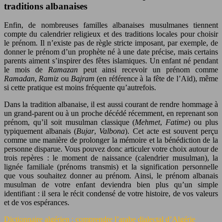
traditions albanaises
Enfin, de nombreuses familles albanaises musulmanes tiennent
compte du calendrier religieux et des traditions locales pour choisir
le prénom. Il n’existe pas de règle stricte imposant, par exemple, de
donner le prénom d’un prophète né à une date précise, mais certains
parents aiment s’inspirer des fêtes islamiques. Un enfant né pendant
le mois de
Ramazan
peut ainsi recevoir un prénom comme
Ramadan
,
Ramiz
ou
Bajram
(en référence à la fête de l’Aïd), même
si cette pratique est moins fréquente qu’autrefois.
Dans la tradition albanaise, il est aussi courant de rendre hommage à
un grand-parent ou à un proche décédé récemment, en reprenant son
prénom, qu’il soit musulman classique (
Mehmet
,
Fatime
) ou plus
typiquement albanais (
Bujar
,
Valbona
). Cet acte est souvent perçu
comme une manière de prolonger la mémoire et la bénédiction de la
personne disparue. Vous pouvez donc articuler votre choix autour de
trois repères : le moment de naissance (calendrier musulman), la
lignée familiale (prénoms transmis) et la signification personnelle
que vous souhaitez donner au prénom. Ainsi, le prénom albanais
musulman de votre enfant deviendra bien plus qu’un simple
identifiant : il sera le récit condensé de votre histoire, de vos valeurs
et de vos espérances.
Dictionnaire algérien : comprendre l’arabe dialectal d’Algérie