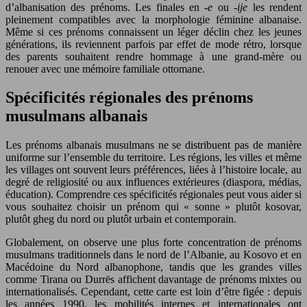
d’albanisation des prénoms. Les finales en
-e
ou
-ije
les rendent
pleinement compatibles avec la morphologie féminine albanaise.
Même si ces prénoms connaissent un léger déclin chez les jeunes
générations, ils reviennent parfois par effet de mode rétro, lorsque
des parents souhaitent rendre hommage à une grand-mère ou
renouer avec une mémoire familiale ottomane.
Spécificités régionales des prénoms
musulmans albanais
Les prénoms albanais musulmans ne se distribuent pas de manière
uniforme sur l’ensemble du territoire. Les régions, les villes et même
les villages ont souvent leurs préférences, liées à l’histoire locale, au
degré de religiosité ou aux influences extérieures (diaspora, médias,
éducation). Comprendre ces spécificités régionales peut vous aider si
vous souhaitez choisir un prénom qui « sonne » plutôt kosovar,
plutôt gheg du nord ou plutôt urbain et contemporain.
Globalement, on observe une plus forte concentration de prénoms
musulmans traditionnels dans le nord de l’Albanie, au Kosovo et en
Macédoine du Nord albanophone, tandis que les grandes villes
comme Tirana ou Durrës affichent davantage de prénoms mixtes ou
internationalisés. Cependant, cette carte est loin d’être figée : depuis
les années 1990, les mobilités internes et internationales ont