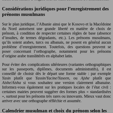
Considérations juridiques pour l’enregistrement des
prénoms musulmans
Sur le plan juridique, l’Albanie ainsi que le Kosovo et la Macédoine
du Nord autorisent une grande liberté en matière de choix de
prénom, à condition de respecter certaines règles de base (absence
d’insultes, de termes dégradants, etc.). Les prénoms musulmans,
qu’ils soient arabes, turcs ou albanais, ne posent en général aucun
problème d’enregistrement. Toutefois, des questions peuvent se
poser concernant l’orthographe, notamment pour les prénoms
d’origine arabe translittérés en alphabet latin.
Pour éviter des complications ultérieures (variantes orthographiques
sur les passeports, diplômes, documents administratifs), il est
conseillé de choisir dès le départ une forme stable : par exemple
Yasin
plutôt que
Yassin
/
Yacine
/
Yaseen
, ou
Ajshe
plutôt que
Aishe
/
Aisha
si vous souhaitez une version clairement albanaise.
Informez-vous également sur les pratiques locales de l’état civil :
certaines mairies peuvent suggérer des formes plus « standardisées
», surtout pour les prénoms très rares ou innovants. Mieux vaut donc
arriver avec une orthographe réfléchie et assumée.
Calendrier musulman et choix du prénom selon les