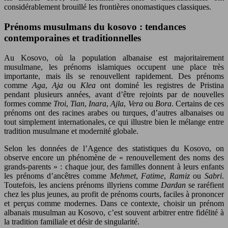
considérablement brouillé les frontières onomastiques classiques.
Prénoms musulmans du kosovo : tendances
contemporaines et traditionnelles
Au Kosovo, où la population albanaise est majoritairement
musulmane, les prénoms islamiques occupent une place très
importante, mais ils se renouvellent rapidement. Des prénoms
comme
Aga
,
Aja
ou
Klea
ont dominé les registres de Pristina
pendant plusieurs années, avant d’être rejoints par de nouvelles
formes comme
Troi
,
Tian
,
Inara
,
Ajla
,
Vera
ou
Bora
. Certains de ces
prénoms ont des racines arabes ou turques, d’autres albanaises ou
tout simplement internationales, ce qui illustre bien le mélange entre
tradition musulmane et modernité globale.
Selon les données de l’Agence des statistiques du Kosovo, on
observe encore un phénomène de « renouvellement des noms des
grands-parents » : chaque jour, des familles donnent à leurs enfants
les prénoms d’ancêtres comme
Mehmet
,
Fatime
,
Ramiz
ou
Sabri
.
Toutefois, les anciens prénoms illyriens comme
Dardan
se raréfient
chez les plus jeunes, au profit de prénoms courts, faciles à prononcer
et perçus comme modernes. Dans ce contexte, choisir un prénom
albanais musulman au Kosovo, c’est souvent arbitrer entre fidélité à
la tradition familiale et désir de singularité.