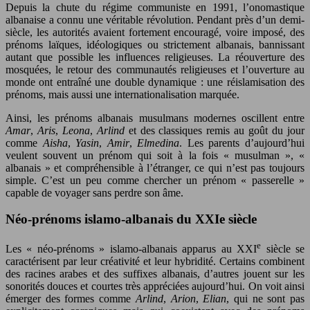
Depuis la chute du régime communiste en 1991, l’onomastique
albanaise a connu une véritable révolution. Pendant près d’un demi-
siècle, les autorités avaient fortement encouragé, voire imposé, des
prénoms laïques, idéologiques ou strictement albanais, bannissant
autant que possible les influences religieuses. La réouverture des
mosquées, le retour des communautés religieuses et l’ouverture au
monde ont entraîné une double dynamique : une réislamisation des
prénoms, mais aussi une internationalisation marquée.
Ainsi, les prénoms albanais musulmans modernes oscillent entre
Amar
,
Aris
,
Leona
,
Arlind
et des classiques remis au goût du jour
comme
Aisha
,
Yasin
,
Amir
,
Elmedina
. Les parents d’aujourd’hui
veulent souvent un prénom qui soit à la fois « musulman », «
albanais » et compréhensible à l’étranger, ce qui n’est pas toujours
simple. C’est un peu comme chercher un prénom « passerelle »
capable de voyager sans perdre son âme.
Néo-prénoms islamo-albanais du XXIe siècle
e
Les « néo-prénoms » islamo-albanais apparus au XXI
siècle se
caractérisent par leur créativité et leur hybridité. Certains combinent
des racines arabes et des suffixes albanais, d’autres jouent sur les
sonorités douces et courtes très appréciées aujourd’hui. On voit ainsi
émerger des formes comme
Arlind
,
Arion
,
Elian
, qui ne sont pas