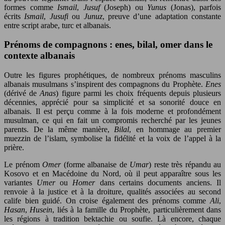
formes comme
Ismail
,
Jusuf
(Joseph) ou
Yunus
(Jonas), parfois
écrits
Ismail
,
Jusufi
ou
Junuz
, preuve d’une adaptation constante
entre script arabe, turc et albanais.
Prénoms de compagnons : enes, bilal, omer dans le
contexte albanais
Outre les figures prophétiques, de nombreux prénoms masculins
albanais musulmans s’inspirent des compagnons du Prophète.
Enes
(dérivé de
Anas
) figure parmi les choix fréquents depuis plusieurs
décennies, apprécié pour sa simplicité et sa sonorité douce en
albanais. Il est perçu comme à la fois moderne et profondément
musulman, ce qui en fait un compromis recherché par les jeunes
parents. De la même manière,
Bilal
, en hommage au premier
muezzin de l’islam, symbolise la fidélité et la voix de l’appel à la
prière.
Le prénom
Omer
(forme albanaise de
Umar
) reste très répandu au
Kosovo et en Macédoine du Nord, où il peut apparaître sous les
variantes
Umer
ou
Homer
dans certains documents anciens. Il
renvoie à la justice et à la droiture, qualités associées au second
calife bien guidé. On croise également des prénoms comme
Ali
,
Hasan
,
Husein
, liés à la famille du Prophète, particulièrement dans
les régions à tradition bektachie ou soufie. Là encore, chaque