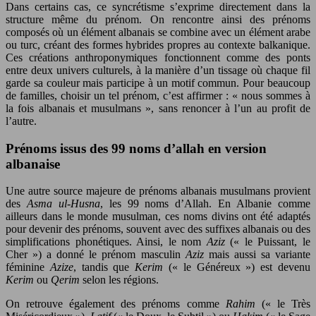
Dans certains cas, ce syncrétisme s’exprime directement dans la
structure même du prénom. On rencontre ainsi des prénoms
composés où un élément albanais se combine avec un élément arabe
ou turc, créant des formes hybrides propres au contexte balkanique.
Ces créations anthroponymiques fonctionnent comme des ponts
entre deux univers culturels, à la manière d’un tissage où chaque fil
garde sa couleur mais participe à un motif commun. Pour beaucoup
de familles, choisir un tel prénom, c’est affirmer : « nous sommes à
la fois albanais et musulmans », sans renoncer à l’un au profit de
l’autre.
Prénoms issus des 99 noms d’allah en version
albanaise
Une autre source majeure de prénoms albanais musulmans provient
des
Asma ul-Husna
, les 99 noms d’Allah. En Albanie comme
ailleurs dans le monde musulman, ces noms divins ont été adaptés
pour devenir des prénoms, souvent avec des suffixes albanais ou des
simplifications phonétiques. Ainsi, le nom
Aziz
(« le Puissant, le
Cher ») a donné le prénom masculin
Aziz
mais aussi sa variante
féminine
Azize
, tandis que
Kerim
(« le Généreux ») est devenu
Kerim
ou
Qerim
selon les régions.
On retrouve également des prénoms comme
Rahim
(« le Très