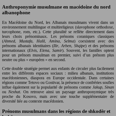
Anthroponymie musulmane en macédoine du nord
albanophone
En Macédoine du Nord, les Albanais musulmans vivent dans un
environnement multilingue et multireligieux (slavophone orthodoxe,
turcophone, rom, etc.). Cette pluralité se reflète directement dans
leurs choix prénominaux. Les prénoms coraniques classiques
(
Ahmed
,
Mustafa
,
Halil
,
Amina
,
Selma
) coexistent avec des
prénoms albanais identitaires (
Ilir
,
Arben
,
Shqipe
) et des prénoms
internationaux (
Elvis
,
Elena
,
Samir
). Souvent, les familles optent
pour un prénom musulman en premier, suivi d’un prénom plus
neutre ou plus « européen » en second.
Cette double stratégie permet aux enfants de circuler plus facilement
entre les différents espaces sociaux : milieu albanais, institutions
macédoniennes, diaspora en Europe occidentale. Dans certaines
régions comme Tetovo ou Gostivar, la présence de confréries soufies
influe également sur la popularité de prénoms comme
Jakup
,
Sinan
ou
Nexhat
. On retrouve ainsi un paysage anthroponymique très
proche du Kosovo, mais avec une touche supplémentaire de
diversité liée au contexte macédonien.
Prénoms musulmans dans les régions de shkodër et