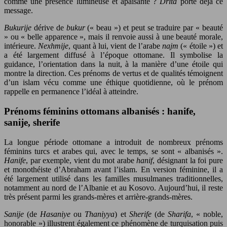
comme une présence lumineuse et apaisante ?
Drita
porte déjà ce
message.
Bukurije
dérive de
bukur
(« beau ») et peut se traduire par « beauté
» ou « belle apparence », mais il renvoie aussi à une beauté morale,
intérieure.
Nexhmije
, quant à lui, vient de l’arabe
najm
(« étoile ») et
a été largement diffusé à l’époque ottomane. Il symbolise la
guidance, l’orientation dans la nuit, à la manière d’une étoile qui
montre la direction. Ces prénoms de vertus et de qualités témoignent
d’un islam vécu comme une éthique quotidienne, où le prénom
rappelle en permanence l’idéal à atteindre.
Prénoms féminins ottomans albanisés : hanife,
sanije, sherife
La longue période ottomane a introduit de nombreux prénoms
féminins turcs et arabes qui, avec le temps, se sont « albanisés ».
Hanife
, par exemple, vient du mot arabe
hanif
, désignant la foi pure
et monothéiste d’Abraham avant l’islam. En version féminine, il a
été largement utilisé dans les familles musulmanes traditionnelles,
notamment au nord de l’Albanie et au Kosovo. Aujourd’hui, il reste
très présent parmi les grands-mères et arrière-grands-mères.
Sanije
(de
Hasaniye
ou
Thaniyya
) et
Sherife
(de
Sharifa
, « noble,
honorable ») illustrent également ce phénomène de turquisation puis