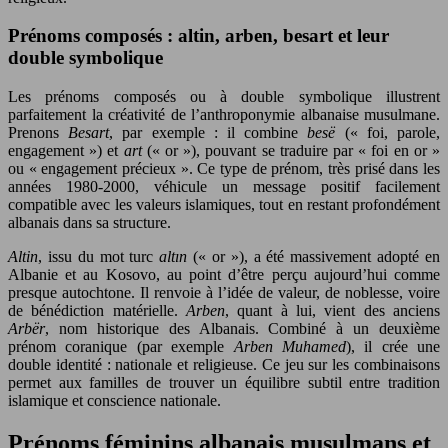
Prénoms composés : altin, arben, besart et leur
double symbolique
Les prénoms composés ou à double symbolique illustrent
parfaitement la créativité de l’anthroponymie albanaise musulmane.
Prenons
Besart
, par exemple : il combine
besë
(« foi, parole,
engagement ») et
art
(« or »), pouvant se traduire par « foi en or »
ou « engagement précieux ». Ce type de prénom, très prisé dans les
années 1980-2000, véhicule un message positif facilement
compatible avec les valeurs islamiques, tout en restant profondément
albanais dans sa structure.
Altin
, issu du mot turc
altın
(« or »), a été massivement adopté en
Albanie et au Kosovo, au point d’être perçu aujourd’hui comme
presque autochtone. Il renvoie à l’idée de valeur, de noblesse, voire
de bénédiction matérielle.
Arben
, quant à lui, vient des anciens
Arbër
, nom historique des Albanais. Combiné à un deuxième
prénom coranique (par exemple
Arben Muhamed
), il crée une
double identité : nationale et religieuse. Ce jeu sur les combinaisons
permet aux familles de trouver un équilibre subtil entre tradition
islamique et conscience nationale.
Prénoms féminins albanais musulmans et