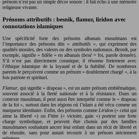
prénom n’est pas un simple décor sonore : il fait écho à une mémoire
religieuse vivante.
Prénoms attributifs : besnik, flamur, liridon avec
connotations islamiques
Une spécificité forte des prénoms albanais musulmans est
l’importance des prénoms dits « attributifs », qui expriment des
qualités morales, des valeurs ou des symboles nationaux.
Besnik
, par
exemple, signifie « fidèle » en albanais (
besë
= foi, parole donnée).
S’il n’est pas directement coranique, il résonne fortement avec
l’éthique islamique de la loyauté et de la fiabilité. De nombreux
parents le perçoivent comme un prénom « doublement chargé », à la
fois patriote et spirituel.
Flamur
, qui signifie « drapeau », est un autre prénom emblématique,
souvent associé à la fierté nationale et à la résistance. Dans un
contexte musulman, il peut aussi être interprété comme le « drapeau
de la foi », surtout dans les régions où l’islam a été vécu comme un
marqueur identitaire. Enfin, des prénoms comme
Liridon
(« celui qui
aime la liberté ») ou
Fitim
(« victoire, gain ») portent une forte
charge symbolique, et peuvent être choisis par des familles
musulmanes souhaitant ancrer leur enfant dans un récit de liberté et
de réussite, sans pour autant recourir à un prénom strictement
religieux.