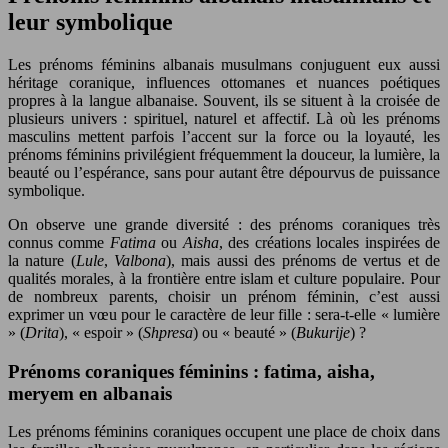
leur symbolique
Les prénoms féminins albanais musulmans conjuguent eux aussi
héritage coranique, influences ottomanes et nuances poétiques
propres à la langue albanaise. Souvent, ils se situent à la croisée de
plusieurs univers : spirituel, naturel et affectif. Là où les prénoms
masculins mettent parfois l’accent sur la force ou la loyauté, les
prénoms féminins privilégient fréquemment la douceur, la lumière, la
beauté ou l’espérance, sans pour autant être dépourvus de puissance
symbolique.
On observe une grande diversité : des prénoms coraniques très
connus comme
Fatima
ou
Aisha
, des créations locales inspirées de
la nature (
Lule
,
Valbona
), mais aussi des prénoms de vertus et de
qualités morales, à la frontière entre islam et culture populaire. Pour
de nombreux parents, choisir un prénom féminin, c’est aussi
exprimer un vœu pour le caractère de leur fille : sera-t-elle « lumière
» (
Drita
), « espoir » (
Shpresa
) ou « beauté » (
Bukurije
) ?
Prénoms coraniques féminins : fatima, aisha,
meryem en albanais
Les prénoms féminins coraniques occupent une place de choix dans