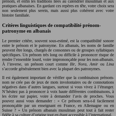
prénom, et enfin les traditions liées au calendrier musulman et aux
pratiques albanaises. En gardant ces repères en tête, votre choix sera
non seulement plus serein, mais aussi plus cohérent avec votre
histoire familiale.
Critères linguistiques de compatibilité prénom-
patronyme en albanais
Le premier critère, souvent sous-estimé, est la compatibilité sonore
entre le prénom et le patronyme. En albanais, les noms de famille
peuvent être longs, chargés de consonnes ou de groupes syllabiques
spécifiques. Un prénom très long ou difficile à prononcer risque de
rendre l’ensemble lourd, voire imprononçable pour les non-albanais.
À l’inverse, un prénom court comme
Ilir
,
Nora
,
Amir
ou
Lina
s’accorde généralement bien avec la plupart des patronymes.
Il est également important de vérifier que la combinaison prénom-
nom ne crée pas de jeux de mots involontaires ou de connotations
négatives dans d’autres langues, surtout si vous vivez à l’étranger.
N’hésitez pas à prononcer à voix haute différentes combinaisons, à
les écrire sur papier, voire à demander l’avis de proches. Vous
pouvez aussi vous demander : « Ce prénom sera-t-il facilement
prononçable par un enseignant en France, en Allemagne ou en
Suisse ? » Un prénom albanais musulman peut tout à fait rester
fidèle à sa culture d’origine tout en étant accessible à l’international.