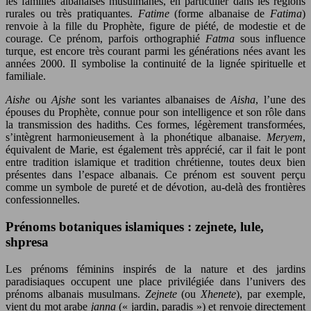
les familles albanaises musulmanes, en particulier dans les régions
rurales ou très pratiquantes.
Fatime
(forme albanaise de
Fatima
)
renvoie à la fille du Prophète, figure de piété, de modestie et de
courage. Ce prénom, parfois orthographié
Fatma
sous influence
turque, est encore très courant parmi les générations nées avant les
années 2000. Il symbolise la continuité de la lignée spirituelle et
familiale.
Aishe
ou
Ajshe
sont les variantes albanaises de
Aisha
, l’une des
épouses du Prophète, connue pour son intelligence et son rôle dans
la transmission des hadiths. Ces formes, légèrement transformées,
s’intègrent harmonieusement à la phonétique albanaise.
Meryem
,
équivalent de Marie, est également très apprécié, car il fait le pont
entre tradition islamique et tradition chrétienne, toutes deux bien
présentes dans l’espace albanais. Ce prénom est souvent perçu
comme un symbole de pureté et de dévotion, au-delà des frontières
confessionnelles.
Prénoms botaniques islamiques : zejnete, lule,
shpresa
Les prénoms féminins inspirés de la nature et des jardins
paradisiaques occupent une place privilégiée dans l’univers des
prénoms albanais musulmans.
Zejnete
(ou
Xhenete
), par exemple,
vient du mot arabe
janna
(« jardin, paradis ») et renvoie directement