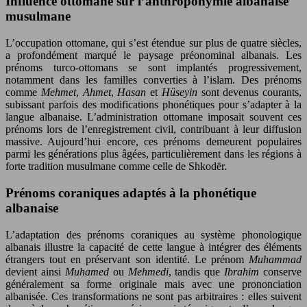
Influence ottomane sur l’anthroponymie albanaise
musulmane
L’occupation ottomane, qui s’est étendue sur plus de quatre siècles,
a profondément marqué le paysage préonominal albanais. Les
prénoms turco-ottomans se sont implantés progressivement,
notamment dans les familles converties à l’islam. Des prénoms
comme
Mehmet
,
Ahmet
,
Hasan
et
Hüseyin
sont devenus courants,
subissant parfois des modifications phonétiques pour s’adapter à la
langue albanaise. L’administration ottomane imposait souvent ces
prénoms lors de l’enregistrement civil, contribuant à leur diffusion
massive. Aujourd’hui encore, ces prénoms demeurent populaires
parmi les générations plus âgées, particulièrement dans les régions à
forte tradition musulmane comme celle de Shkodër.
Prénoms coraniques adaptés à la phonétique
albanaise
L’adaptation des prénoms coraniques au système phonologique
albanais illustre la capacité de cette langue à intégrer des éléments
étrangers tout en préservant son identité. Le prénom
Muhammad
devient ainsi
Muhamed
ou
Mehmedi
, tandis que
Ibrahim
conserve
généralement sa forme originale mais avec une prononciation
albanisée. Ces transformations ne sont pas arbitraires : elles suivent