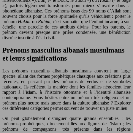
Miséricordieux »),
Latif
(« le Doux, le Subtil ») ou
Hakim
(« le Sage
»), parfois légèrement transformés pour mieux s’inscrire dans la
phonétique albanaise. Ces prénoms issus des 99 noms d’Allah sont
souvent choisis pour la force spirituelle qu’ils véhiculent : porter le
prénom
Hakim
ou
Rahim
, c’est souhaiter que l’enfant incarne, à son
échelle, une parcelle de ces attributs divins. Pour les parents, le
prénom devient presque une prière condensée, une bénédiction
discrète inscrite à l’état civil.
Prénoms masculins albanais musulmans
et leurs significations
Les prénoms masculins albanais musulmans couvrent un large
spectre, allant des formes prophétiques classiques aux créations plus
récentes, en passant par des prénoms de vertus et de symboles
nationaux. Ils reflètent la manière dont les familles négocient leur
rapport à l’islam, à l’histoire ottomane et à l’identité albanaise
contemporaine. Vous hésitez entre un prénom très religieux et un
prénom plus neutre mais ancré dans la culture albanaise ? Explorer
ces différentes catégories permet souvent de trouver un juste milieu.
On peut globalement distinguer quatre grands ensembles : les
prénoms prophétiques, directement liés aux figures de l’islam ; les
prénoms de compagnons, très présents dans les régions