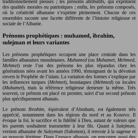
traditionnellement pieuses ; les prénoms attributifs, qui expriment
des qualités morales ou patriotiques ; enfin, les prénoms composés,
où la créativité albanaise s’exprime pleinement. Chacun de ces
ensembles raconte une facette différente de l’histoire religieuse et
sociale de l’Albanie.
Prénoms prophétiques : muhamed, ibrahim,
sulejman et leurs variantes
Les prénoms prophétiques occupent une place centrale dans les
familles albanaises musulmanes.
Muhamed
(ou
Muhamet
,
Mehmed
,
Mehmet
) reste l’un des prénoms les plus répandus chez les
générations nées avant les années 1990, témoignant de la dévotion
envers le Prophète de l’islam. La variation des formes s’explique par
les influences turques (
Mehmet
), bosniaques (
Mehmed
) ou locales
(
Muhamet
), mais la référence religieuse demeure la même. Très
souvent, ce prénom est placé en premier, suivi d’un second prénom
plus spécifiquement albanais.
Le prénom
Ibrahim
, équivalent d’Abraham, est également très
apprécié, notamment dans les régions du nord et au Kosovo. Il
évoque la foi, le sacrifice et la fidélité à Dieu, autant de valeurs que
les parents souhaitent transmettre à leur fils. Quant à
Sulejman
,
version albanaise de
Suleyman
(Salomon), il renvoie à la sagesse et
au pouvoir légitime. Dans l’espace albanais, on rencontre aussi des