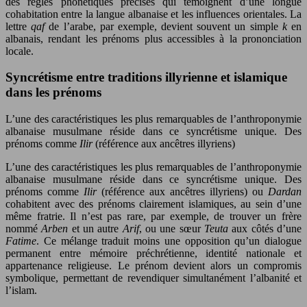
des règles phonétiques précises qui témoignent d’une longue
cohabitation entre la langue albanaise et les influences orientales. La
lettre
qaf
de l’arabe, par exemple, devient souvent un simple
k
en
albanais, rendant les prénoms plus accessibles à la prononciation
locale.
Syncrétisme entre traditions illyrienne et islamique
dans les prénoms
L’une des caractéristiques les plus remarquables de l’anthroponymie
albanaise musulmane réside dans ce syncrétisme unique. Des
prénoms comme
Ilir
(référence aux ancêtres illyriens)
L’une des caractéristiques les plus remarquables de l’anthroponymie
albanaise musulmane réside dans ce syncrétisme unique. Des
prénoms comme
Ilir
(référence aux ancêtres illyriens) ou
Dardan
cohabitent avec des prénoms clairement islamiques, au sein d’une
même fratrie. Il n’est pas rare, par exemple, de trouver un frère
nommé
Arben
et un autre
Arif
, ou une sœur
Teuta
aux côtés d’une
Fatime
. Ce mélange traduit moins une opposition qu’un dialogue
permanent entre mémoire préchrétienne, identité nationale et
appartenance religieuse. Le prénom devient alors un compromis
symbolique, permettant de revendiquer simultanément l’albanité et
l’islam.